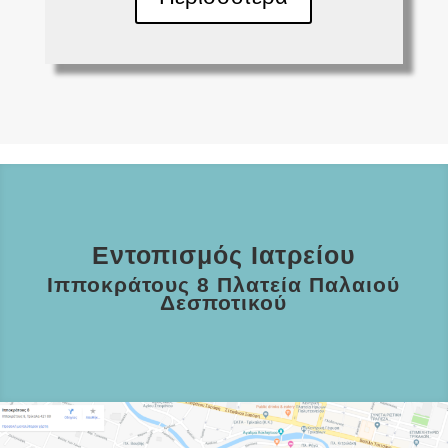
Εντοπισμός Ιατρείου
Ιπποκράτους 8 Πλατεία Παλαιού
Δεσποτικού